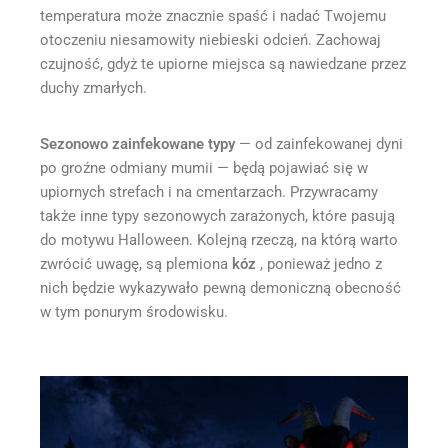
temperatura może znacznie spaść i nadać Twojemu
otoczeniu niesamowity niebieski odcień. Zachowaj
czujność, gdyż te upiorne miejsca są nawiedzane przez
duchy zmarłych.
Sezonowo zainfekowane typy
— od zainfekowanej dyni
po groźne odmiany mumii — będą pojawiać się w
upiornych strefach i na cmentarzach. Przywracamy
także inne typy sezonowych zarażonych, które pasują
do motywu Halloween. Kolejną rzeczą, na którą warto
zwrócić uwagę, są plemiona
kóz
, ponieważ jedno z
nich będzie wykazywało pewną demoniczną obecność
w tym ponurym środowisku.