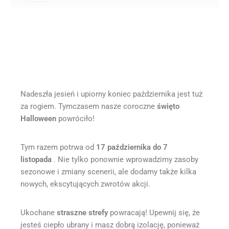
Wydarzenie
Halloween’owe 2023!
Nadeszła jesień i upiorny koniec października jest tuż
za rogiem. Tymczasem nasze coroczne
święto
Halloween
powróciło!
Tym razem potrwa od
17 października do 7
listopada
. Nie tylko ponownie wprowadzimy zasoby
sezonowe i zmiany scenerii, ale dodamy także kilka
nowych, ekscytujących zwrotów akcji.
Ukochane
straszne strefy
powracają! Upewnij się, że
jesteś ciepło ubrany i masz dobrą izolację, ponieważ