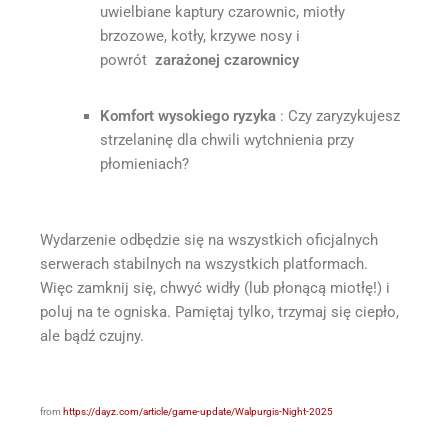
uwielbiane kaptury czarownic, miotły
brzozowe, kotły, krzywe nosy i
powrót
zarażonej czarownicy
Komfort wysokiego ryzyka
: Czy zaryzykujesz
strzelaninę dla chwili wytchnienia przy
płomieniach?
Wydarzenie odbędzie się na wszystkich oficjalnych
serwerach stabilnych na wszystkich platformach.
Więc zamknij się, chwyć widły (lub płonącą miotłę!) i
poluj na te ogniska. Pamiętaj tylko, trzymaj się ciepło,
ale bądź czujny.
from
https://dayz.com/article/game-update/Walpurgis-Night-2025