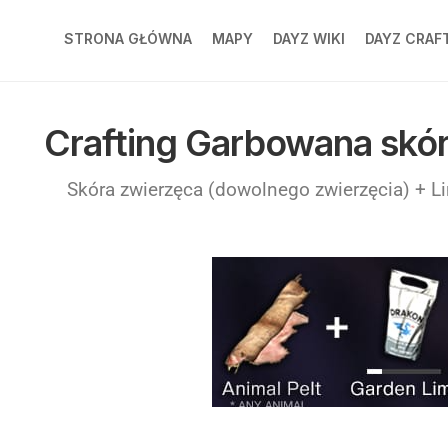
STRONA GŁÓWNA
MAPY
DAYZ WIKI
DAYZ CRAF
CHERNARUS
DAYZ
CRAFTI
Crafting Garbowana skó
LIVONIA
PL
BANOV
DAYZ
Skóra zwierzęca (dowolnego zwierzęcia) + 
CRAFTI
DEER
EN
ISLE
ESSEKER
NAMALSK
PRIPYAT