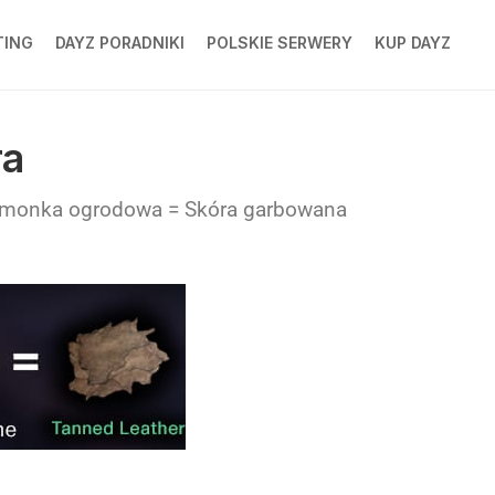
TING
DAYZ PORADNIKI
POLSKIE SERWERY
KUP DAYZ
NG
ra
Limonka ogrodowa = Skóra garbowana
NG