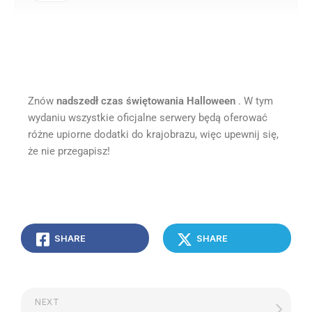
Halloween w DayZ 2022!
Znów
nadszedł czas świętowania Halloween
. W tym
wydaniu wszystkie oficjalne serwery będą oferować
różne upiorne dodatki do krajobrazu, więc upewnij się,
że nie przegapisz!
SHARE
SHARE
NEXT