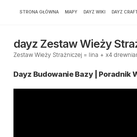
STRONA GŁÓWNA
MAPY
DAYZ WIKI
DAYZ CRAF
CHERNARUS
DAYZ
CRAFTI
dayz Zestaw Wieży Straż
LIVONIA
PL
BANOV
DAYZ
Zestaw Wieży Strażniczej = lina + x4 drewnian
CRAFTI
DEER
EN
ISLE
Dayz Budowanie Bazy | Poradnik 
ESSEKER
NAMALSK
PRIPYAT