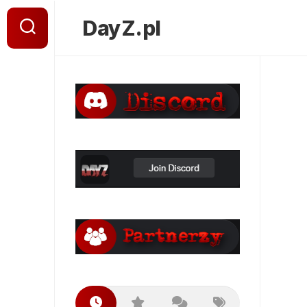
Skip
to
DayZ.pl
content