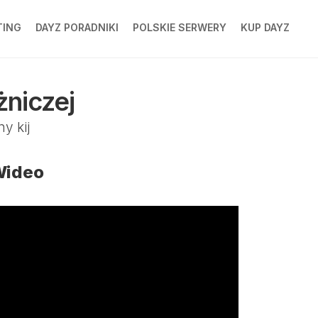
TING
DAYZ PORADNIKI
POLSKIE SERWERY
KUP DAYZ
NG
niczej
y kij
NG
Wideo