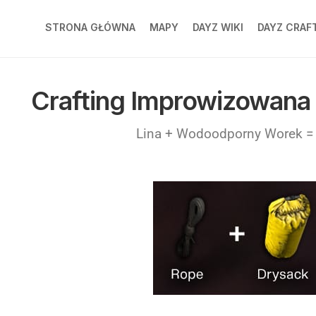
STRONA GŁÓWNA
MAPY
DAYZ WIKI
DAYZ CRAF
CHERNARUS
DAYZ
CRAFTI
Crafting Improwizowana
LIVONIA
PL
BANOV
DAYZ
Lina + Wodoodporny Worek =
CRAFTI
DEER
EN
ISLE
ESSEKER
NAMALSK
PRIPYAT